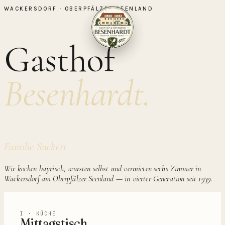
WACKERSDORF · OBERPFÄLZER SEENLAND
↗
BUCHEN
Gasthof
Besenhardt.
Familie Suckert
Wir kochen bayrisch, wursten selbst und vermieten sechs Zimmer in
Wackersdorf am Oberpfälzer Seenland — in vierter Generation seit 1939.
I · KÜCHE
Mittagstisch