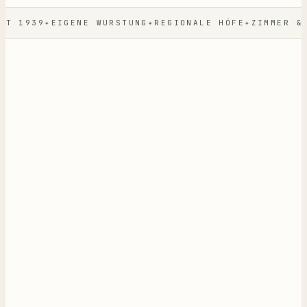
T 1939
EIGENE WURSTUNG
REGIONALE HÖFE
ZIMMER & Ü
nie kalt